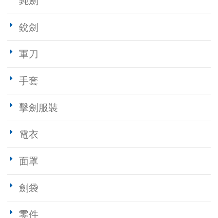
鈍劍
銳劍
軍刀
手套
擊劍服裝
電衣
面罩
劍袋
零件