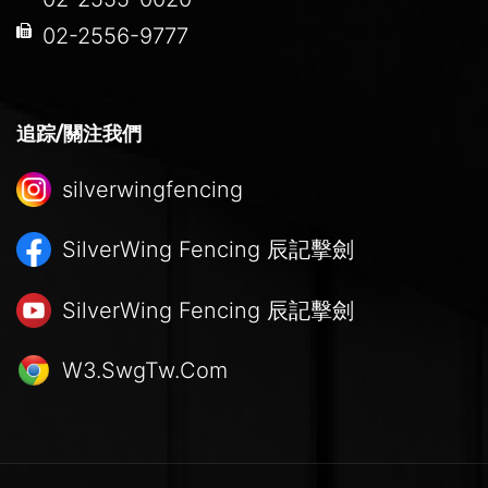
02-2556-9777
追踪/關注我們
silverwingfencing
SilverWing Fencing
辰記擊劍
SilverWing Fencing
辰記擊劍
W3.SwgTw.Com