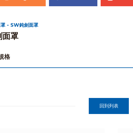
罩 - SW鈍劍面罩
劍面罩
規格
回到列表