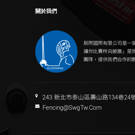
關於我們
辰際國際有限公司是一
讓你比賽所向披靡」是
團隊，提供我們合作的
243 新北市泰山區壽山路134巷24
Fencing@SwgTw.Com