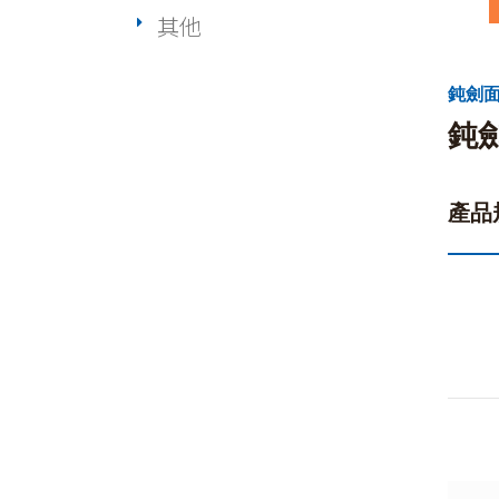
其他
鈍劍面
鈍
產品