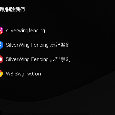
踪/關注我們
silverwingfencing
SilverWing Fencing
辰記擊劍
SilverWing Fencing
辰記擊劍
W3.SwgTw.Com