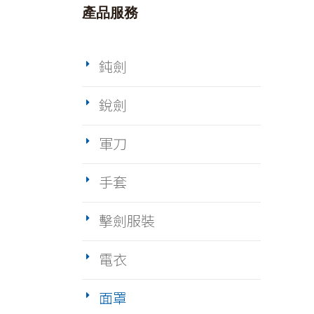
產品服務
鈍劍
銳劍
軍刀
手套
擊劍服裝
電衣
面罩