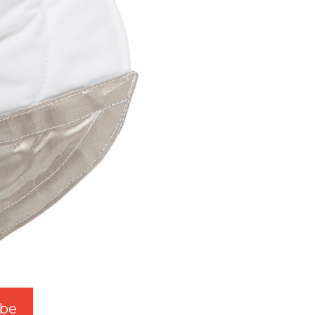
be
W3.SwgTw.Com