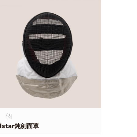
一個
llstar鈍劍面罩