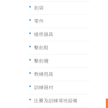
劍袋
零件
維修器具
擊劍鞋
擊劍襪
教練用具
訓練器材
比賽及訓練場地設備