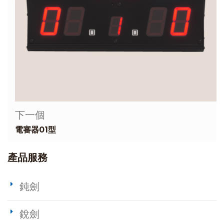
下一個
電審器01型
產品服務
鈍劍
銳劍