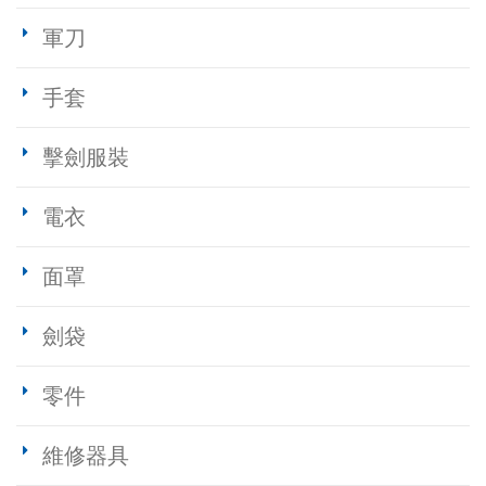
軍刀
手套
擊劍服裝
電衣
面罩
劍袋
零件
維修器具