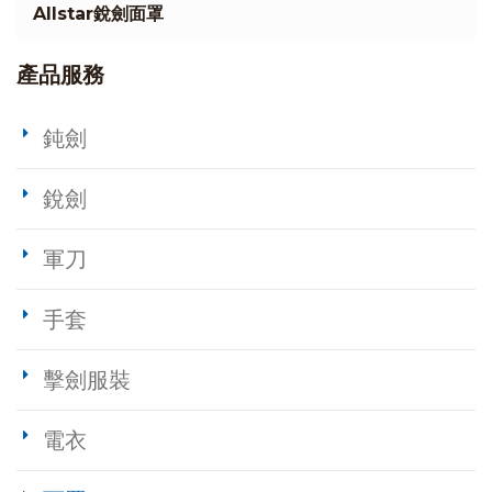
Allstar銳劍面罩
產品服務
鈍劍
銳劍
軍刀
手套
擊劍服裝
電衣