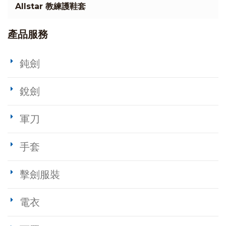
Allstar 教練護鞋套
產品服務
鈍劍
銳劍
軍刀
手套
擊劍服裝
電衣