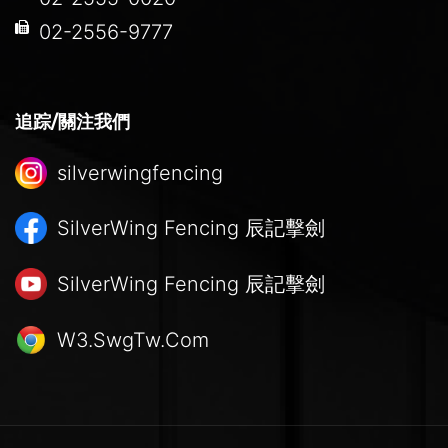
02-2556-9777
追踪/關注我們
silverwingfencing
SilverWing Fencing
辰記擊劍
SilverWing Fencing
辰記擊劍
W3.SwgTw.Com