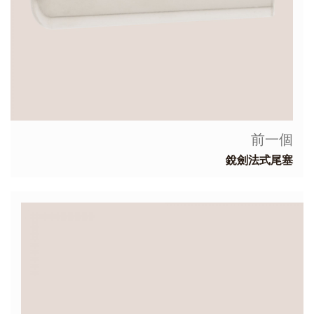
前一個
銳劍法式尾塞