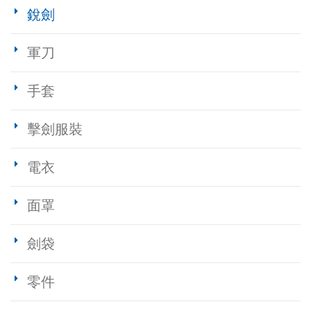
銳劍
軍刀
手套
擊劍服裝
電衣
面罩
劍袋
零件