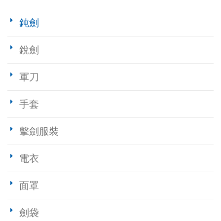
鈍劍
銳劍
軍刀
手套
擊劍服裝
電衣
面罩
劍袋