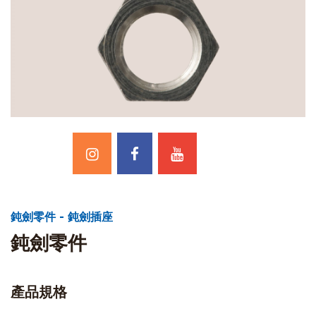
鈍劍零件 - 鈍劍插座
鈍劍零件
產品規格