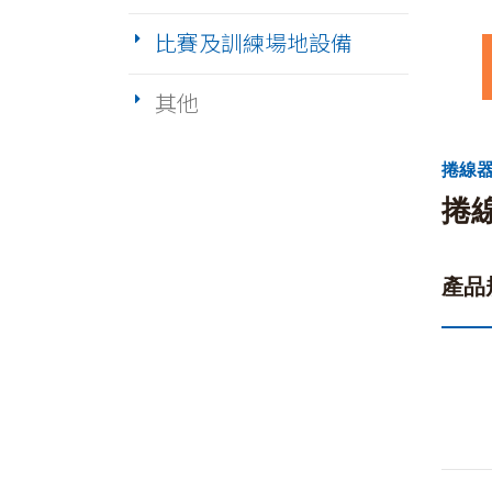
比賽及訓練場地設備
其他
捲線器
捲
產品