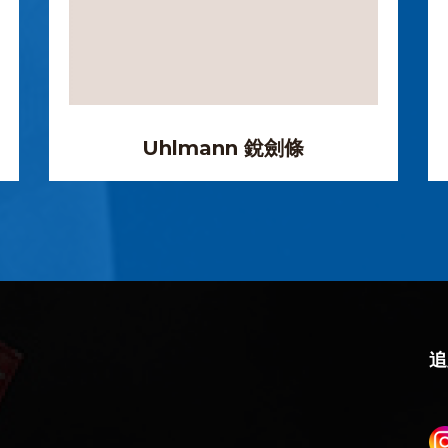
Uhlmann 銳劍條
追