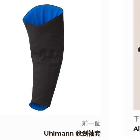
下
前一個
A
Uhlmann 銳劍袖套