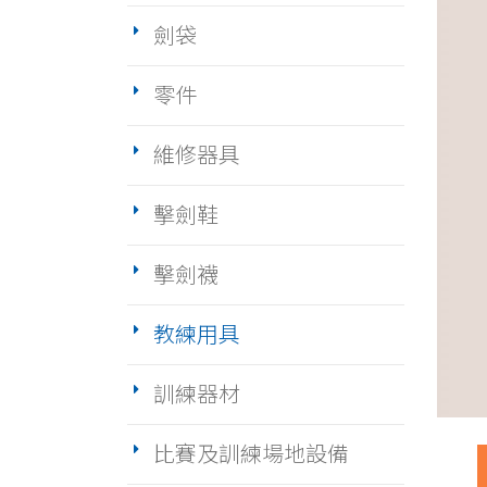
劍袋
零件
維修器具
擊劍鞋
擊劍襪
教練用具
訓練器材
比賽及訓練場地設備