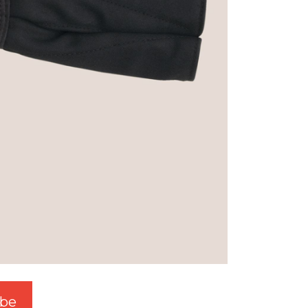
be
W3.SwgTw.Com