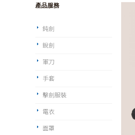
產品服務
鈍劍
銳劍
軍刀
手套
擊劍服裝
電衣
面罩