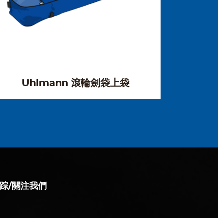
Uhlmann 滾輪劍袋上袋
UH
踪/關注我們