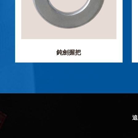
鈍劍握把
追