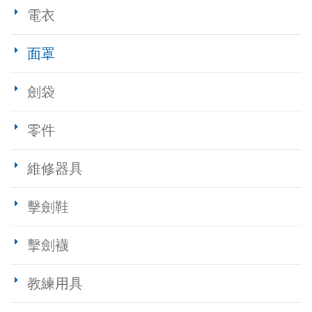
電衣
面罩
劍袋
零件
維修器具
擊劍鞋
擊劍襪
教練用具